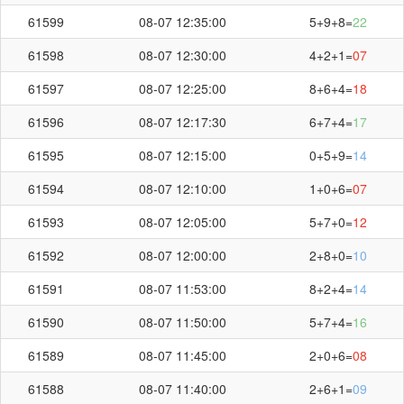
61599
08-07 12:35:00
5+9+8=
22
61598
08-07 12:30:00
4+2+1=
07
61597
08-07 12:25:00
8+6+4=
18
61596
08-07 12:17:30
6+7+4=
17
61595
08-07 12:15:00
0+5+9=
14
61594
08-07 12:10:00
1+0+6=
07
61593
08-07 12:05:00
5+7+0=
12
61592
08-07 12:00:00
2+8+0=
10
61591
08-07 11:53:00
8+2+4=
14
61590
08-07 11:50:00
5+7+4=
16
61589
08-07 11:45:00
2+0+6=
08
61588
08-07 11:40:00
2+6+1=
09