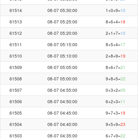
61514
08-07 05:30:00
1+0+9=
10
61513
08-07 05:25:00
8+6+4=
18
61512
08-07 05:20:00
2+1+7=
10
61511
08-07 05:15:00
8+5+4=
17
61510
08-07 05:10:00
2+8+9=
19
61509
08-07 05:05:00
8+6+7=
21
61508
08-07 05:00:00
9+8+5=
22
61507
08-07 04:55:00
0+3+2=
05
61506
08-07 04:50:00
6+2+3=
11
61505
08-07 04:45:00
9+7+3=
19
61504
08-07 04:40:00
9+5+9=
23
61503
08-07 04:35:00
6+7+9=
22