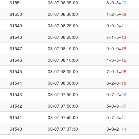
61551
08-07 08:35:00
8+9+3=
20
61550
08-07 08:30:00
1+2+5=
08
61549
08-07 08:25:00
9+0+2=
11
61548
08-07 08:20:00
7+1+5=
13
61547
08-07 08:15:00
9+9+0=
18
61546
08-07 08:10:00
4+3+5=
12
61545
08-07 08:05:00
7+0+1=
08
61544
08-07 08:00:00
8+2+8=
18
61543
08-07 07:55:00
0+7+2=
09
61542
08-07 07:50:00
5+0+0=
05
61541
08-07 07:45:00
5+7+5=
17
61540
08-07 07:37:30
3+9+2=
14