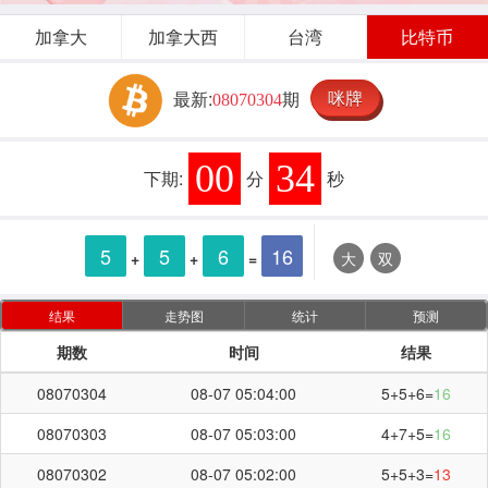
加拿大
加拿大西
台湾
比特币
咪牌
最新:
期
08070304
00
34
下期:
分
秒
5
5
6
16
+
+
=
大
双
结果
走势图
统计
预测
期数
时间
结果
08070304
08-07 05:04:00
5+5+6=
16
08070303
08-07 05:03:00
4+7+5=
16
08070302
08-07 05:02:00
5+5+3=
13