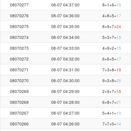
08070277
08-07 04:37:00
8+1+6=
15
08070276
08-07 04:36:00
4+8+5=
17
08070275
08-07 04:35:00
8+9+7=
24
08070274
08-07 04:34:00
5+3+7=
15
08070273
08-07 04:33:00
4+9+2=
15
08070272
08-07 04:32:00
6+6+5=
17
08070271
08-07 04:31:00
7+3+8=
18
08070270
08-07 04:30:00
9+3+8=
20
08070269
08-07 04:29:00
2+9+7=
18
第
08070304
开奖结果
08070268
08-07 04:28:00
6+8+7=
21
08070267
08-07 04:27:00
5+4+1=
10
08070266
08-07 04:26:00
7+7+0=
14