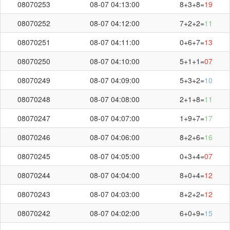
08070253
08-07 04:13:00
8+3+8=
19
08070252
08-07 04:12:00
7+2+2=
11
08070251
08-07 04:11:00
0+6+7=
13
08070250
08-07 04:10:00
5+1+1=
07
08070249
08-07 04:09:00
5+3+2=
10
08070248
08-07 04:08:00
2+1+8=
11
08070247
08-07 04:07:00
1+9+7=
17
08070246
08-07 04:06:00
8+2+6=
16
08070245
08-07 04:05:00
0+3+4=
07
08070244
08-07 04:04:00
8+0+4=
12
08070243
08-07 04:03:00
8+2+2=
12
08070242
08-07 04:02:00
6+0+9=
15